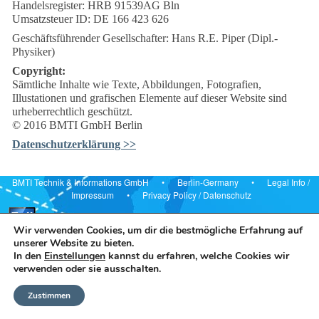
Handelsregister: HRB 91539AG Bln
Umsatzsteuer ID: DE 166 423 626
Geschäftsführender Gesellschafter: Hans R.E. Piper (Dipl.-
Physiker)
Copyright:
Sämtliche Inhalte wie Texte, Abbildungen, Fotografien,
Illustationen und grafischen Elemente auf dieser Website sind
urheberrechtlich geschützt.
© 2016 BMTI GmbH Berlin
Datenschutzerklärung >>
BMTI Technik & Informations GmbH • Berlin-Germany •
Legal Info
/
Impressum
•
Privacy Policy
/
Datenschutz
Wir verwenden Cookies, um dir die bestmögliche Erfahrung auf
unserer Website zu bieten.
In den
Einstellungen
kannst du erfahren, welche Cookies wir
verwenden oder sie ausschalten.
Zustimmen